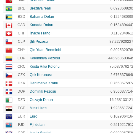
BMD
Bermuda Doları
0.122468000
BRL
Brezilya reali
0.692860820
BSD
Bahama Doları
0.122468000
CAD
Kanada Doları
0.153489444
CHF
İsviçre Frangı
0.113284061
CLP
Şili Pezosu
87.22792022
CNY
Çin Yuan Renminbi
0.802532076
COP
Kolombiya Pezosu
446.96350364
CRC
Kosta Rika Kolonu
75.08767627
CZK
Çek Korunası
2.676837664
DKK
Danimarka Kronu
0.765367597
DOP
Dominik Pezosu
6.956037714
DZD
Cezayir Dinarı
16.23813312
EGP
Mısır Lirası
1.923661724
EUR
Euro
0.102906416
FJD
Fiji doları
0.251921791