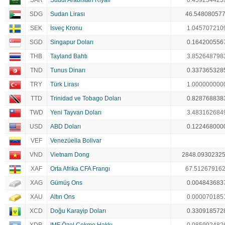
SAR
Suudi Arabistan Riyali
0.459254425
SDG
Sudan Lirası
46.54808057
SEK
İsveç Kronu
1.045707210
SGD
Singapur Doları
0.164200556
THB
Tayland Bahtı
3.852648798
TND
Tunus Dinarı
0.337365328
TRY
Türk Lirası
1.000000000
TTD
Trinidad ve Tobago Doları
0.828768838
TWD
Yeni Tayvan Doları
3.483162684
USD
ABD Doları
0.122468000
VEF
Venezüella Bolivar
VND
Vietnam Dong
2848.0930232
XAF
Orta Afrika CFA Frangı
67.51267916
XAG
Gümüş Ons
0.004843683
XAU
Altın Ons
0.000070185
XCD
Doğu Karayip Doları
0.330918572