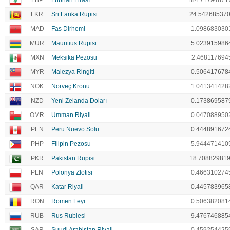
LBP
Lübnan Lirası
184.71794871
LKR
Sri Lanka Rupisi
24.54268537
MAD
Fas Dirhemi
1.098683030
MUR
Mauritius Rupisi
5.023915986
MXN
Meksika Pezosu
2.468117694
MYR
Malezya Ringiti
0.506417678
NOK
Norveç Kronu
1.041341428
NZD
Yeni Zelanda Doları
0.173869587
OMR
Umman Riyali
0.047088950
PEN
Peru Nuevo Solu
0.444891672
PHP
Filipin Pezosu
5.944471410
PKR
Pakistan Rupisi
18.70882981
PLN
Polonya Zlotisi
0.466310274
QAR
Katar Riyali
0.445783965
RON
Romen Leyi
0.506382081
RUB
Rus Rublesi
9.476746885