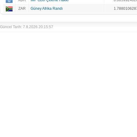
XDR
IMF Özel Çekme Hakkı
0.085992482
ZAR
Güney Afrika Randı
1.788010628
Güncel Tarih: 7.8.2026 20:15:57