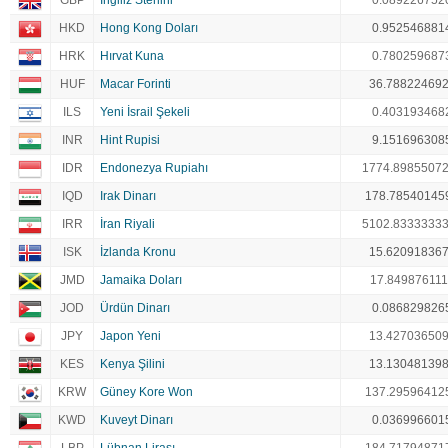
GBP
İngiliz Sterlini
0.089226752
HKD
Hong Kong Doları
0.952546881
HRK
Hırvat Kuna
0.780259687
HUF
Macar Forinti
36.78822469
ILS
Yeni İsrail Şekeli
0.403193468
INR
Hint Rupisi
9.151696308
IDR
Endonezya Rupiahı
1774.8985507
IQD
Irak Dinarı
178.78540145
IRR
İran Riyali
5102.8333333
ISK
İzlanda Kronu
15.62091836
JMD
Jamaika Doları
17.849876111
JOD
Ürdün Dinarı
0.086829826
JPY
Japon Yeni
13.42703650
KES
Kenya Şilini
13.13048139
KRW
Güney Kore Won
137.29596412
KWD
Kuveyt Dinarı
0.036996601