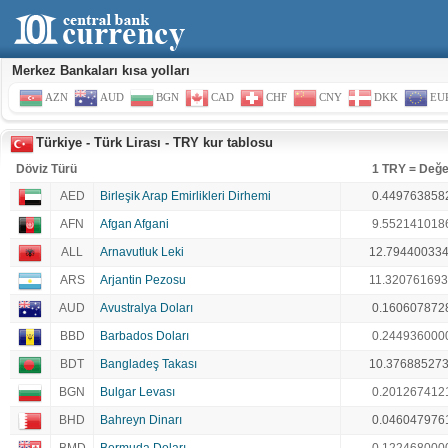
Merkez Bankaları kısa yolları
AZN
AUD
BGN
CAD
CHF
CNY
DKK
EU
Türkiye - Türk Lirası - TRY kur tablosu
Döviz Türü
1 TRY = Değe
AED
Birleşik Arap Emirlikleri Dirhemi
0.449763858
AFN
Afgan Afgani
9.552141018
ALL
Arnavutluk Leki
12.79440033
ARS
Arjantin Pezosu
11.32076169
AUD
Avustralya Doları
0.160607872
BBD
Barbados Doları
0.244936000
BDT
Bangladeş Takası
10.37688527
BGN
Bulgar Levası
0.201267412
BHD
Bahreyn Dinarı
0.046047976