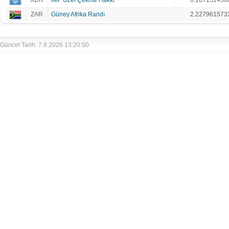
XDR
IMF Özel Çekme Hakkı
0.107151458
ZAR
Güney Afrika Randı
2.227961573
Güncel Tarih: 7.8.2026 13:20:00