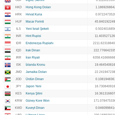
GBP
İngiliz Sterlini
0.111181539
HKD
Hong Kong Doları
1.186926864
HRK
Hırvat Kuna
0.972247352
HUF
Macar Forinti
45.84019224
ILS
Yeni İsrail Şekeli
0.502401685
INR
Hint Rupisi
11.40352712
IDR
Endonezya Rupiahı
2211.6231884
IQD
Irak Dinarı
222.77664233
IRR
İran Riyali
6358.4166666
ISK
İzlanda Kronu
19.46454081
JMD
Jamaika Doları
22.24194723
JOD
Ürdün Dinarı
0.108194836
JPY
Japon Yeni
16.73084091
KES
Kenya Şilini
16.36131660
KRW
Güney Kore Won
171.07847533
KWD
Kuveyt Dinarı
0.046099841