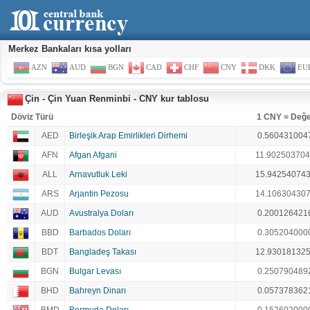
Merkez Bankaları kısa yolları
AZN
AUD
BGN
CAD
CHF
CNY
DKK
EU
Çin - Çin Yuan Renminbi - CNY kur tablosu
Döviz Türü
1 CNY = Değ
AED
Birleşik Arap Emirlikleri Dirhemi
0.560431004
AFN
Afgan Afgani
11.90250370
ALL
Arnavutluk Leki
15.94254074
ARS
Arjantin Pezosu
14.10630430
AUD
Avustralya Doları
0.200126421
BBD
Barbados Doları
0.305204000
BDT
Bangladeş Takası
12.93018132
BGN
Bulgar Levası
0.250790489
BHD
Bahreyn Dinarı
0.057378362