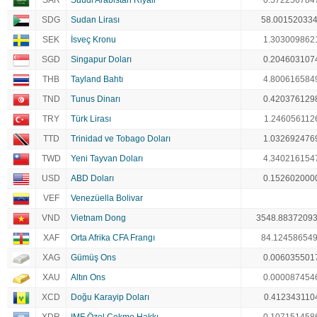
SAR
Suudi Arabistan Riyali
0.572256784
SDG
Sudan Lirası
58.00152033
SEK
İsveç Kronu
1.303009862
SGD
Singapur Doları
0.204603107
THB
Tayland Bahtı
4.800616584
TND
Tunus Dinarı
0.420376129
TRY
Türk Lirası
1.246056112
TTD
Trinidad ve Tobago Doları
1.032692476
TWD
Yeni Tayvan Doları
4.340216154
USD
ABD Doları
0.152602000
VEF
Venezüella Bolivar
VND
Vietnam Dong
3548.8837209
XAF
Orta Afrika CFA Frangı
84.12458654
XAG
Gümüş Ons
0.006035501
XAU
Altın Ons
0.000087454
XCD
Doğu Karayip Doları
0.412343110