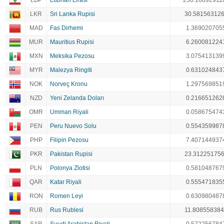
LBP
Lübnan Lirası
230.16892911
LKR
Sri Lanka Rupisi
30.58156312
MAD
Fas Dirhemi
1.369020705
MUR
Mauritius Rupisi
6.260081224
MXN
Meksika Pezosu
3.075413139
MYR
Malezya Ringiti
0.631024843
NOK
Norveç Kronu
1.297569851
NZD
Yeni Zelanda Doları
0.216651262
OMR
Umman Riyali
0.058675474
PEN
Peru Nuevo Solu
0.554359987
PHP
Filipin Pezosu
7.407144937
PKR
Pakistan Rupisi
23.31225175
PLN
Polonya Zlotisi
0.581048767
QAR
Katar Riyali
0.555471835
RON
Romen Leyi
0.630980487
RUB
Rus Rublesi
11.80855838