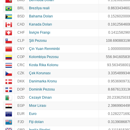
BMD
Bermuda Doları
0.152602000
BRL
Brezilya reali
0.863343460
BSD
Bahama Doları
0.152602000
CAD
Kanada Doları
0.191256460
CHF
İsviçre Frangı
0.141158296
CLP
Şili Pezosu
108.69088319
CNY
Çin Yuan Renminbi
1.000000000
COP
Kolombiya Pezosu
556.94160583
CRC
Kosta Rika Kolonu
93.56345800
CZK
Çek Korunası
3.335489934
DKK
Danimarka Kronu
0.953690973
DOP
Dominik Pezosu
8.667613313
DZD
Cezayir Dinarı
20.23362503
EGP
Mısır Lirası
2.396990449
EUR
Euro
0.128227169
FJD
Fiji doları
0.313908687