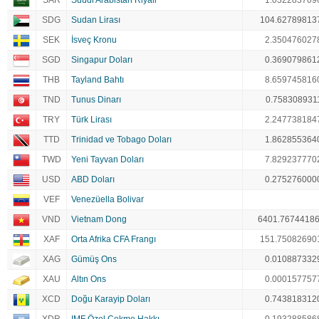
SAR
Suudi Arabistan Riyali
1.032283709
SDG
Sudan Lirası
104.62789813
SEK
İsveç Kronu
2.350476027
SGD
Singapur Doları
0.369079861
THB
Tayland Bahtı
8.659745816
TND
Tunus Dinarı
0.758308931
TRY
Türk Lirası
2.247738184
TTD
Trinidad ve Tobago Doları
1.862855364
TWD
Yeni Tayvan Doları
7.829237770
USD
ABD Doları
0.275276000
VEF
Venezüella Bolivar
VND
Vietnam Dong
6401.7674418
XAF
Orta Afrika CFA Frangı
151.75082690
XAG
Gümüş Ons
0.010887332
XAU
Altın Ons
0.000157757
XCD
Doğu Karayip Doları
0.743818312