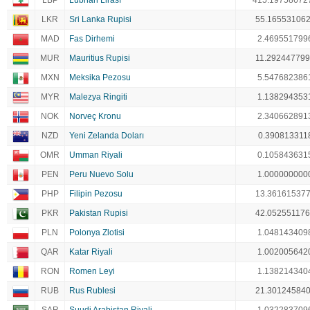
LBP
Lübnan Lirası
415.19758672
LKR
Sri Lanka Rupisi
55.16553106
MAD
Fas Dirhemi
2.469551799
MUR
Mauritius Rupisi
11.29244779
MXN
Meksika Pezosu
5.547682386
MYR
Malezya Ringiti
1.138294353
NOK
Norveç Kronu
2.340662891
NZD
Yeni Zelanda Doları
0.390813311
OMR
Umman Riyali
0.105843631
PEN
Peru Nuevo Solu
1.000000000
PHP
Filipin Pezosu
13.36161537
PKR
Pakistan Rupisi
42.05255117
PLN
Polonya Zlotisi
1.048143409
QAR
Katar Riyali
1.002005642
RON
Romen Leyi
1.138214340
RUB
Rus Rublesi
21.30124584