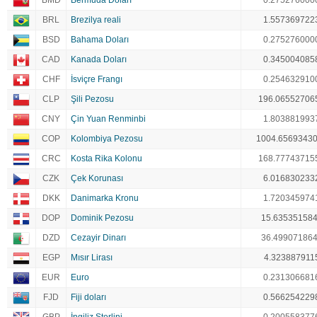
BMD
Bermuda Doları
0.275276000
BRL
Brezilya reali
1.557369722
BSD
Bahama Doları
0.275276000
CAD
Kanada Doları
0.345004085
CHF
İsviçre Frangı
0.254632910
CLP
Şili Pezosu
196.06552706
CNY
Çin Yuan Renminbi
1.803881993
COP
Kolombiya Pezosu
1004.6569343
CRC
Kosta Rika Kolonu
168.77743715
CZK
Çek Korunası
6.016830233
DKK
Danimarka Kronu
1.720345974
DOP
Dominik Pezosu
15.63535158
DZD
Cezayir Dinarı
36.49907186
EGP
Mısır Lirası
4.323887911
EUR
Euro
0.231306681
FJD
Fiji doları
0.566254229