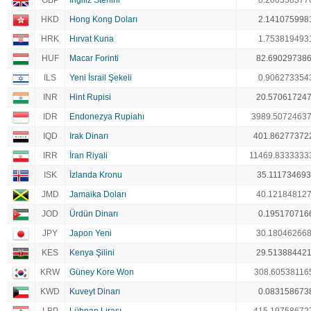
GBP
İngiliz Sterlini
0.200558377
HKD
Hong Kong Doları
2.141075998
HRK
Hırvat Kuna
1.753819493
HUF
Macar Forinti
82.69029738
ILS
Yeni İsrail Şekeli
0.906273354
INR
Hint Rupisi
20.57061724
IDR
Endonezya Rupiahı
3989.5072463
IQD
Irak Dinarı
401.86277372
IRR
İran Riyali
11469.8333333
ISK
İzlanda Kronu
35.111734693
JMD
Jamaika Doları
40.12184812
JOD
Ürdün Dinarı
0.195170716
JPY
Japon Yeni
30.18046266
KES
Kenya Şilini
29.51388442
KRW
Güney Kore Won
308.60538116
KWD
Kuveyt Dinarı
0.083158673