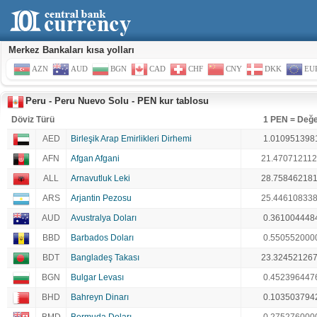
Merkez Bankaları kısa yolları
AZN
AUD
BGN
CAD
CHF
CNY
DKK
EU
Peru - Peru Nuevo Solu - PEN kur tablosu
Döviz Türü
1 PEN = Değ
AED
Birleşik Arap Emirlikleri Dirhemi
1.010951398
AFN
Afgan Afgani
21.47071211
ALL
Arnavutluk Leki
28.75846218
ARS
Arjantin Pezosu
25.44610833
AUD
Avustralya Doları
0.361004448
BBD
Barbados Doları
0.550552000
BDT
Bangladeş Takası
23.32452126
BGN
Bulgar Levası
0.452396447
BHD
Bahreyn Dinarı
0.103503794