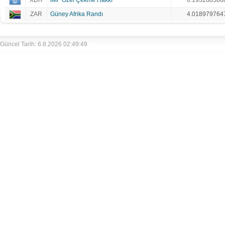
XDR
IMF Özel Çekme Hakkı
0.193288586
ZAR
Güney Afrika Randı
4.018979764
Güncel Tarih: 6.8.2026 02:49:49