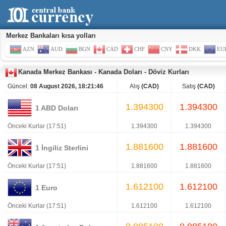
Merkez Bankaları kısa yolları
AZN
AUD
BGN
CAD
CHF
CNY
DKK
EU
Kanada Merkez Bankası
-
Kanada Doları
-
Döviz Kurları
Güncel:
08 August 2026, 18:21:46
Alış
(CAD)
Satış
(CAD)
1.394300
1.394300
1 ABD Doları
Önceki Kurlar (17:51)
1.394300
1.394300
1.881600
1.881600
1 İngiliz Sterlini
Önceki Kurlar (17:51)
1.881600
1.881600
1.612100
1.612100
1 Euro
Önceki Kurlar (17:51)
1.612100
1.612100