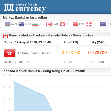
Merkez Bankaları kısa yolları
AZN
AUD
BGN
CAD
CHF
CNY
DKK
EU
Kanada Merkez Bankası
-
Kanada Doları
-
Döviz Kurları
Güncel:
07 August 2026, 03:50:46
Alış
(CAD)
Satış
(CAD)
0.178700
0.178700
1 Hong Kong Doları
Önceki Kurlar (03:20)
0.178700
0.178700
Kanada Merkez Bankası - Hong Kong Doları - Haftalık
0.180
0.180
0.180