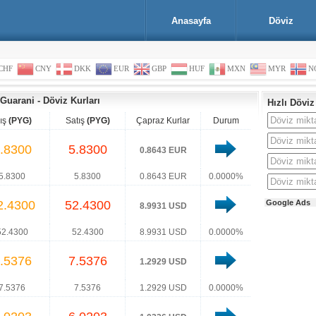
Anasayfa
Döviz
CHF
CNY
DKK
EUR
GBP
HUF
MXN
MYR
N
 Guarani
-
Döviz Kurları
Hızlı Döviz
lış
(PYG)
Satış
(PYG)
Çapraz Kurlar
Durum
.8300
5.8300
0.8643 EUR
5.8300
5.8300
0.8643 EUR
0.0000%
2.4300
52.4300
Google Ads
8.9931 USD
52.4300
52.4300
8.9931 USD
0.0000%
.5376
7.5376
1.2929 USD
7.5376
7.5376
1.2929 USD
0.0000%