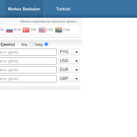
Merkez Bankaları
Turkish
Merkez bankalarının tamamını göster...
OK
RUB
TRY
USD
ZAR
 Çevirici
Alış
Satış
PYG
USD
EUR
GBP