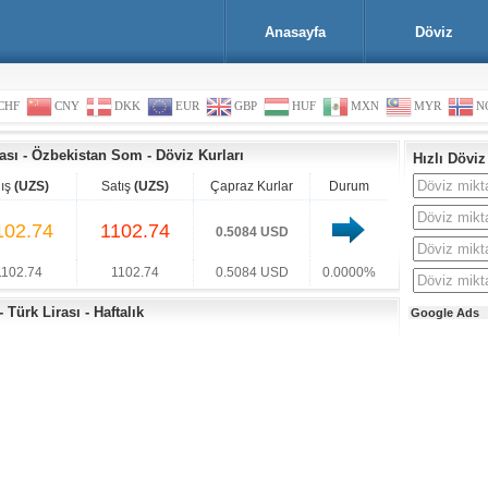
Anasayfa
Döviz
CHF
CNY
DKK
EUR
GBP
HUF
MXN
MYR
N
ası
-
Özbekistan Som
-
Döviz Kurları
Hızlı Döviz
lış
(UZS)
Satış
(UZS)
Çapraz Kurlar
Durum
102.74
1102.74
0.5084 USD
1102.74
1102.74
0.5084 USD
0.0000%
Türk Lirası - Haftalık
Google Ads