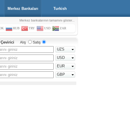
Merkez Bankaları
Turkish
Merkez bankalarının tamamını göster...
OK
RUB
TRY
USD
ZAR
 Çevirici
Alış
Satış
UZS
USD
EUR
GBP