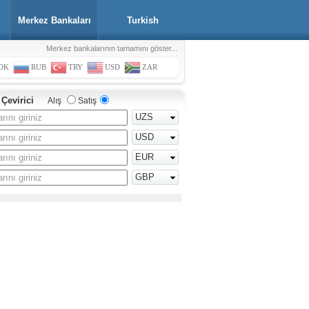
Merkez Bankaları
Turkish
Merkez bankalarının tamamını göster...
OK
RUB
TRY
USD
ZAR
 Çevirici
Alış
Satış
UZS
USD
EUR
GBP