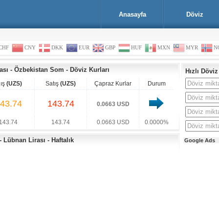
Anasayfa
Döviz
CHF
CNY
DKK
EUR
GBP
HUF
MXN
MYR
N
ası
-
Özbekistan Som
-
Döviz Kurları
Hızlı Döviz
lış
(UZS)
Satış
(UZS)
Çapraz Kurlar
Durum
43.74
143.74
0.0663 USD
143.74
143.74
0.0663 USD
0.0000%
Lübnan Lirası - Haftalık
Google Ads