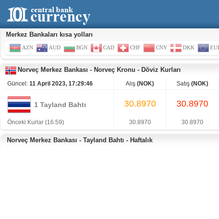
Merkez Bankaları kısa yolları
AZN
AUD
BGN
CAD
CHF
CNY
DKK
EU
Norveç Merkez Bankası
-
Norveç Kronu
-
Döviz Kurları
Güncel:
11 April 2023, 17:29:46
Alış
(NOK)
Satış
(NOK)
30.8970
30.8970
1 Tayland Bahtı
Önceki Kurlar (16:59)
30.8970
30.8970
Norveç Merkez Bankası - Tayland Bahtı - Haftalık