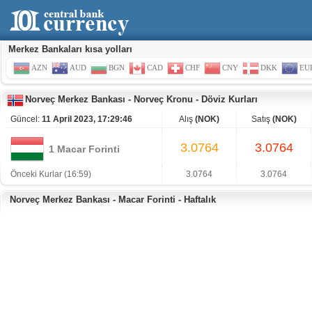
Merkez Bankaları kısa yolları
AZN
AUD
BGN
CAD
CHF
CNY
DKK
EU
Norveç Merkez Bankası
-
Norveç Kronu
-
Döviz Kurları
Güncel:
11 April 2023, 17:29:46
Alış
(NOK)
Satış
(NOK)
3.0764
3.0764
1 Macar Forinti
Önceki Kurlar (16:59)
3.0764
3.0764
Norveç Merkez Bankası - Macar Forinti - Haftalık