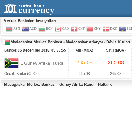
Merkez Bankaları kısa yolları
AZN
AUD
BGN
CAD
CHF
CNY
DKK
EU
Madagaskar Merkez Bankası
-
Madagaskar Ariarysı
-
Döviz Kurları
Güncel:
05 December 2018, 05:33:55
Alış
(MGA)
Satış
(MGA)
265.08
265.08
1 Güney Afrika Randı
Önceki Kurlar (05:02)
265.08
265.08
Madagaskar Merkez Bankası - Güney Afrika Randı - Haftalık