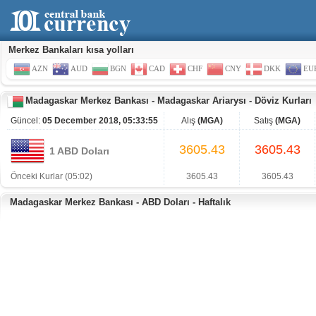
Merkez Bankaları kısa yolları
AZN
AUD
BGN
CAD
CHF
CNY
DKK
EU
Madagaskar Merkez Bankası
-
Madagaskar Ariarysı
-
Döviz Kurları
Güncel:
05 December 2018, 05:33:55
Alış
(MGA)
Satış
(MGA)
3605.43
3605.43
1 ABD Doları
Önceki Kurlar (05:02)
3605.43
3605.43
Madagaskar Merkez Bankası - ABD Doları - Haftalık