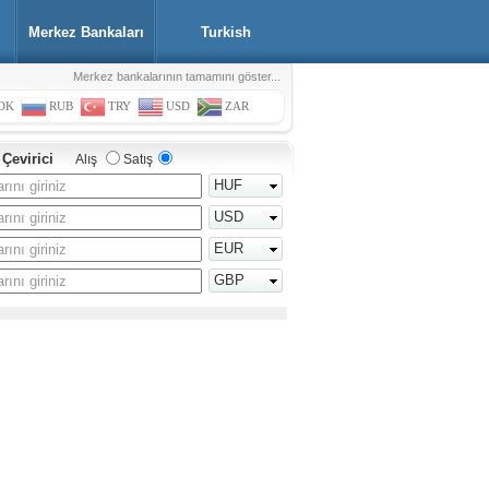
Merkez Bankaları
Turkish
Merkez bankalarının tamamını göster...
OK
RUB
TRY
USD
ZAR
 Çevirici
Alış
Satış
HUF
USD
EUR
GBP