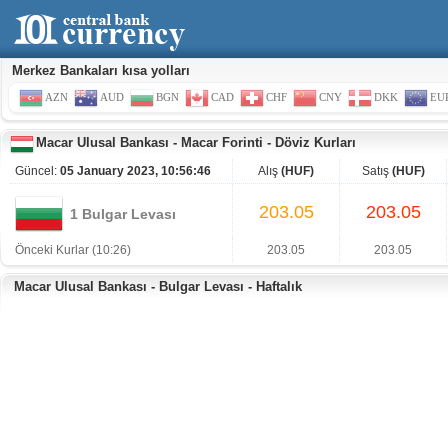
Merkez Bankaları kısa yolları
AZN
AUD
BGN
CAD
CHF
CNY
DKK
EU
Macar Ulusal Bankası
-
Macar Forinti
-
Döviz Kurları
Güncel:
05 January 2023, 10:56:46
Alış
(HUF)
Satış
(HUF)
203.05
203.05
1 Bulgar Levası
Önceki Kurlar (10:26)
203.05
203.05
Macar Ulusal Bankası - Bulgar Levası - Haftalık