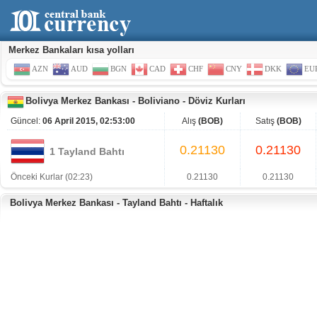
Merkez Bankaları kısa yolları
AZN
AUD
BGN
CAD
CHF
CNY
DKK
EU
Bolivya Merkez Bankası
-
Boliviano
-
Döviz Kurları
Güncel:
06 April 2015, 02:53:00
Alış
(BOB)
Satış
(BOB)
0.21130
0.21130
1 Tayland Bahtı
Önceki Kurlar (02:23)
0.21130
0.21130
Bolivya Merkez Bankası - Tayland Bahtı - Haftalık