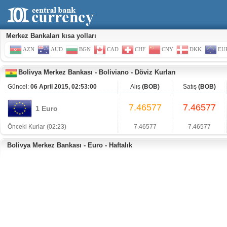
Merkez Bankaları kısa yolları
AZN
AUD
BGN
CAD
CHF
CNY
DKK
EU
Bolivya Merkez Bankası
-
Boliviano
-
Döviz Kurları
Güncel:
06 April 2015, 02:53:00
Alış
(BOB)
Satış
(BOB)
7.46577
7.46577
1 Euro
Önceki Kurlar (02:23)
7.46577
7.46577
Bolivya Merkez Bankası - Euro - Haftalık